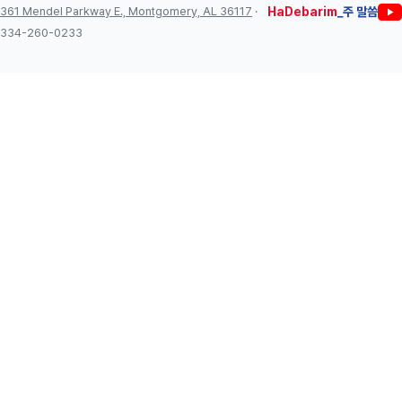
361 Mendel Parkway E., Montgomery, AL 36117
·
HaDebarim
_주 말씀
334-260-0233