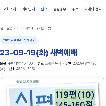
교회소개
예배안내
설교
성경공부
주보
국내외 선교
설교 말씀
›
2023 새벽예배 (시편 묵상)
2023 새벽예배 · 시편 묵상
23-09-19(화) 새벽예배
본문
시편 119:145-160
·
설교
조재선 목사
·
날짜
2023년 9월 19일
(화)
·
찬송
453장, 505장