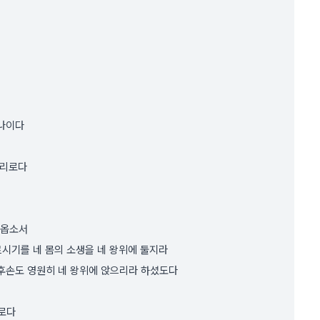
였나이다
하리로다
마옵소서
시기를 네 몸의 소생을 네 왕위에 둘지라
 후손도 영원히 네 왕위에 앉으리라 하셨도다
이로다