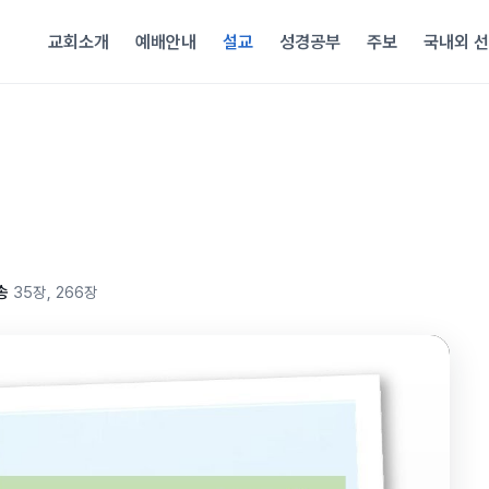
교회소개
예배안내
설교
성경공부
주보
국내외 
송
35장, 266장