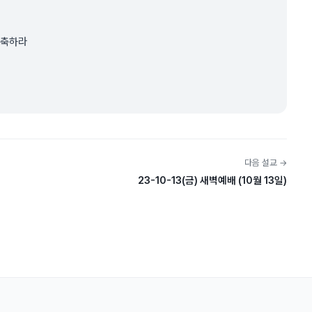
송축하라
다음 설교 →
23-10-13(금) 새벽예배 (10월 13일)