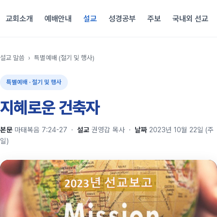
교회소개
예배안내
설교
성경공부
주보
국내외 선교
설교 말씀
›
특별예배 (절기 및 행사)
특별예배 · 절기 및 행사
지혜로운 건축자
본문
마태복음 7:24-27
·
설교
권영갑 목사
·
날짜
2023년 10월 22일 (주
일)