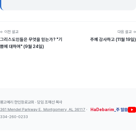
← 이전 설교
다음 설교 →
그리스도인들은 무엇을 믿는가? "기
주께 감사하고 (11월 19일)
쁨에 대하여" (9월 24일)
몽고메리 한인장로교회 · 담임 조재선 목사
361 Mendel Parkway E., Montgomery, AL 36117
·
HaDebarim
_주 말씀
334-260-0233