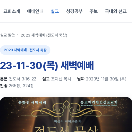
교회소개
예배안내
설교
성경공부
주보
국내외 선교
설교 말씀
›
2023 새벽예배 (전도서 묵상)
2023 새벽예배 · 전도서 묵상
23-11-30(목) 새벽예배
본문
전도서 3:16-22
·
설교
조재선 목사
·
날짜
2023년 11월 30일 (목)
·
찬송
265장, 324장