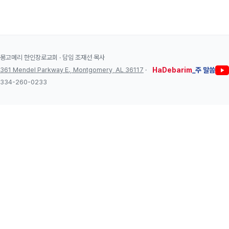
몽고메리 한인장로교회 · 담임 조재선 목사
361 Mendel Parkway E., Montgomery, AL 36117
·
HaDebarim
_주 말씀
334-260-0233