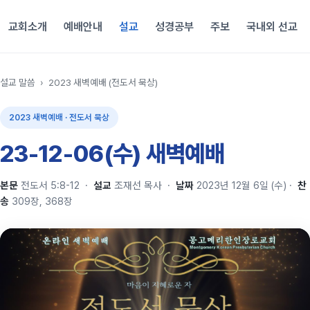
교회소개
예배안내
설교
성경공부
주보
국내외 선교
설교 말씀
›
2023 새벽예배 (전도서 묵상)
2023 새벽예배 · 전도서 묵상
23-12-06(수) 새벽예배
본문
전도서 5:8-12
·
설교
조재선 목사
·
날짜
2023년 12월 6일 (수)
·
찬
송
309장, 368장