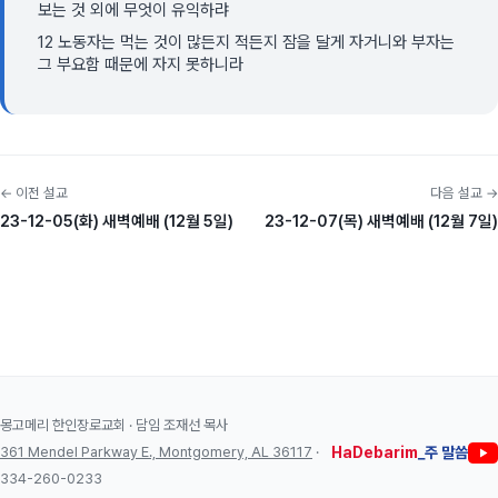
보는 것 외에 무엇이 유익하랴
12 노동자는 먹는 것이 많든지 적든지 잠을 달게 자거니와 부자는
그 부요함 때문에 자지 못하니라
← 이전 설교
다음 설교 →
23-12-05(화) 새벽예배 (12월 5일)
23-12-07(목) 새벽예배 (12월 7일)
몽고메리 한인장로교회 · 담임 조재선 목사
361 Mendel Parkway E., Montgomery, AL 36117
·
HaDebarim
_주 말씀
334-260-0233