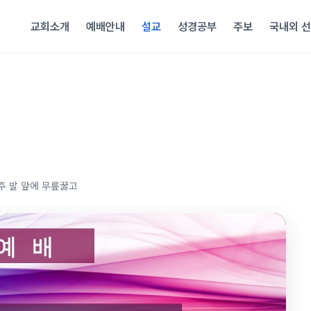
교회소개
예배안내
설교
성경공부
주보
국내외 
주 발 앞에 무릎꿇고