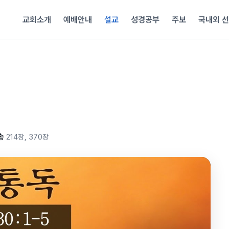
교회소개
예배안내
설교
성경공부
주보
국내외 
송
214장, 370장