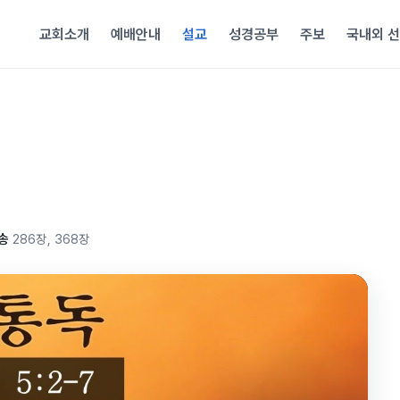
교회소개
예배안내
설교
성경공부
주보
국내외 
송
286장, 368장