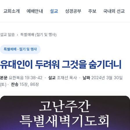
교회소개
예배안내
설교
성경공부
주보
국내외 선교
설교 말씀
›
특별예배 (절기 및 행사)
특별예배 · 절기 및 행사
유대인이 두려워 그것을 숨기더니
본문
요한복음 19:38-42
·
설교
조재선 목사
·
날짜
2024년 3월 30일
(토)
·
찬송
15장, 86장