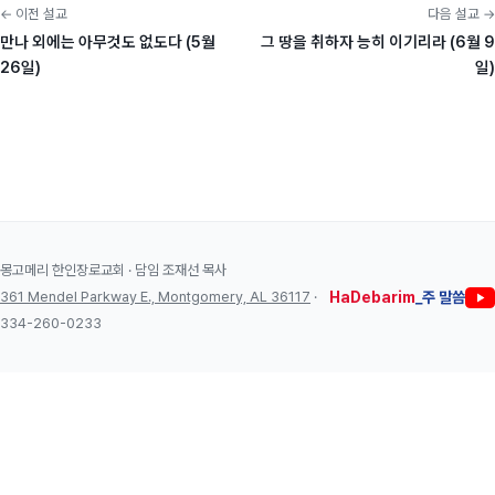
← 이전 설교
다음 설교 →
만나 외에는 아무것도 없도다 (5월
그 땅을 취하자 능히 이기리라 (6월 9
26일)
일)
몽고메리 한인장로교회 · 담임 조재선 목사
361 Mendel Parkway E., Montgomery, AL 36117
·
HaDebarim
_주 말씀
334-260-0233