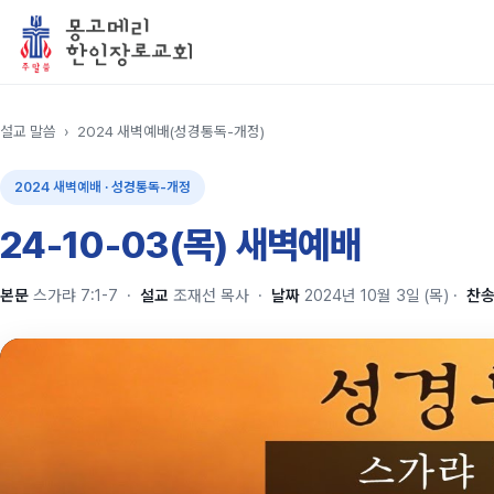
설교 말씀
›
2024 새벽예배(성경통독-개정)
2024 새벽예배 · 성경통독-개정
24-10-03(목) 새벽예배
본문
스가랴 7:1-7
·
설교
조재선 목사
·
날짜
2024년 10월 3일 (목)
·
찬