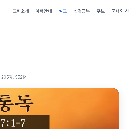
교회소개
예배안내
설교
성경공부
주보
국내외 
송
295장, 552장