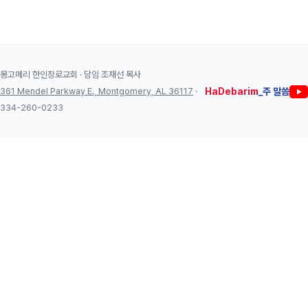
몽고메리 한인장로교회 · 담임 조재선 목사
361 Mendel Parkway E., Montgomery, AL 36117
·
HaDebarim
_주 말씀
334-260-0233