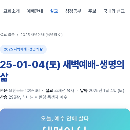
교회소개
예배안내
설교
성경공부
주보
국내외 선교
설교 말씀
›
2025 새벽예배 (생명의 삶)
2025 새벽예배 · 생명의 삶
25-01-04(토) 새벽예배-생명의
삶
본문
요한복음 1:29-36
·
설교
조재선 목사
·
날짜
2025년 1월 4일 (토)
·
찬송
298장, 하나님 어린양 독생자 예수