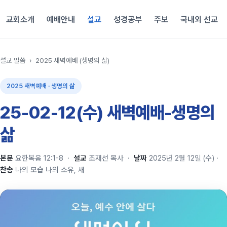
교회소개
예배안내
설교
성경공부
주보
국내외 선교
설교 말씀
›
2025 새벽예배 (생명의 삶)
2025 새벽예배 · 생명의 삶
25-02-12(수) 새벽예배-생명의
삶
본문
요한복음 12:1-8
·
설교
조재선 목사
·
날짜
2025년 2월 12일 (수)
·
찬송
나의 모습 나의 소유, 새