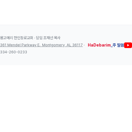
몽고메리 한인장로교회 · 담임 조재선 목사
361 Mendel Parkway E., Montgomery, AL 36117
·
HaDebarim
_주 말씀
334-260-0233