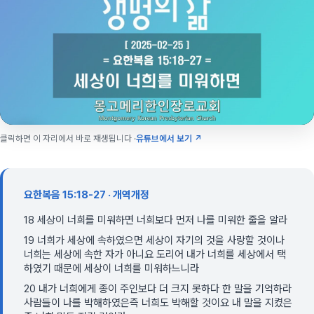
클릭하면 이 자리에서 바로 재생됩니다 ·
유튜브에서 보기 ↗
요한복음 15:18-27 · 개역개정
18 세상이 너희를 미워하면 너희보다 먼저 나를 미워한 줄을 알라
19 너희가 세상에 속하였으면 세상이 자기의 것을 사랑할 것이나
너희는 세상에 속한 자가 아니요 도리어 내가 너희를 세상에서 택
하였기 때문에 세상이 너희를 미워하느니라
20 내가 너희에게 종이 주인보다 더 크지 못하다 한 말을 기억하라
사람들이 나를 박해하였은즉 너희도 박해할 것이요 내 말을 지켰은