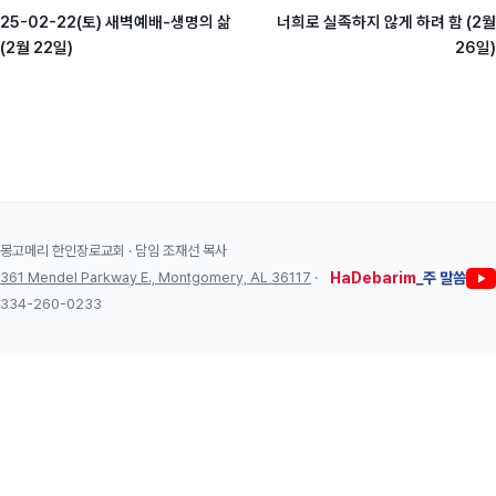
25-02-22(토) 새벽예배-생명의 삶
너희로 실족하지 않게 하려 함 (2월
(2월 22일)
26일)
몽고메리 한인장로교회 · 담임 조재선 목사
361 Mendel Parkway E., Montgomery, AL 36117
·
HaDebarim
_주 말씀
334-260-0233