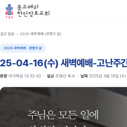
설교 말씀
›
2025 새벽예배 (생명의 삶)
2025 새벽예배 · 생명의 삶
25-04-16(수) 새벽예배-고난주
본문
마가복음 14:32-42
·
설교
조재선 목사
·
날짜
2025년 4월 16일 (수)