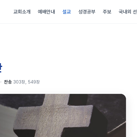
교회소개
예배안내
설교
성경공부
주보
국내외 
간
·
찬송
303장, 549장