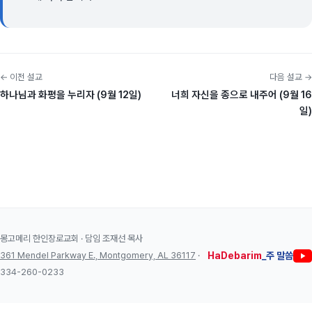
← 이전 설교
다음 설교 →
하나님과 화평을 누리자 (9월 12일)
너희 자신을 종으로 내주어 (9월 16
일)
몽고메리 한인장로교회 · 담임 조재선 목사
361 Mendel Parkway E., Montgomery, AL 36117
·
HaDebarim
_주 말씀
334-260-0233