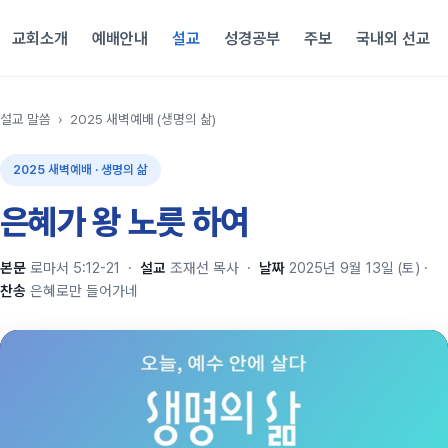
교회소개
예배안내
설교
성경공부
주보
국내외 선교
설교 말씀
›
2025 새벽예배 (생명의 삶)
2025 새벽예배 · 생명의 삶
은혜가 왕 노릇 하여
본문
로마서 5:12-21
·
설교
조재선 목사
·
날짜
2025년 9월 13일 (토)
·
찬송
은혜로만 들어가네