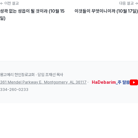
← 이전 설교
다음 설교 →
성곽 없는 성읍이 될 것이라 (10월 15
이것들이 무엇이니이까 (10월 17일)
일)
몽고메리 한인장로교회 · 담임 조재선 목사
361 Mendel Parkway E., Montgomery, AL 36117
·
HaDebarim
_주 말씀
334-260-0233