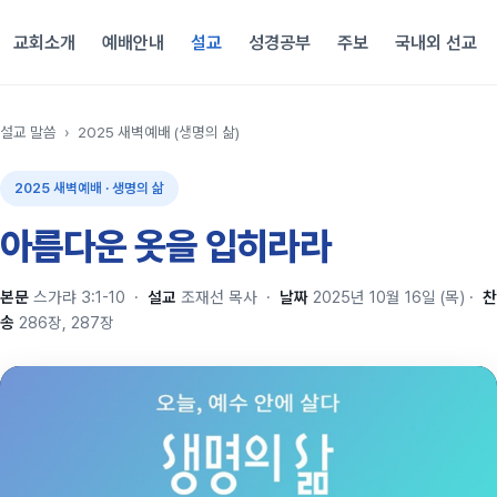
교회소개
예배안내
설교
성경공부
주보
국내외 선교
설교 말씀
›
2025 새벽예배 (생명의 삶)
2025 새벽예배 · 생명의 삶
아름다운 옷을 입히라라
본문
스가랴 3:1-10
·
설교
조재선 목사
·
날짜
2025년 10월 16일 (목)
·
찬
송
286장, 287장