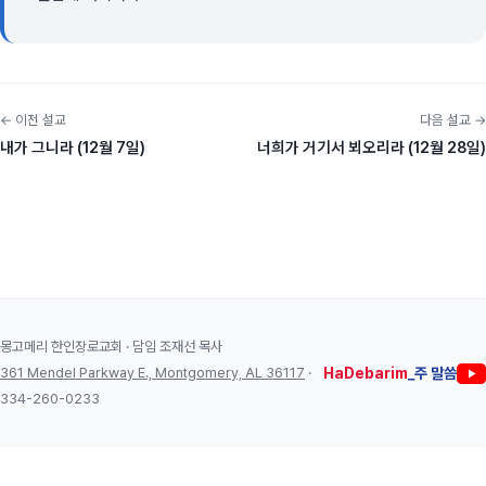
← 이전 설교
다음 설교 →
내가 그니라 (12월 7일)
너희가 거기서 뵈오리라 (12월 28일)
몽고메리 한인장로교회 · 담임 조재선 목사
361 Mendel Parkway E., Montgomery, AL 36117
·
HaDebarim
_주 말씀
334-260-0233