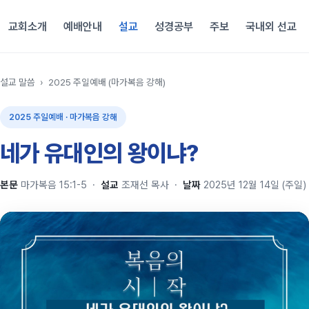
교회소개
예배안내
설교
성경공부
주보
국내외 선교
설교 말씀
›
2025 주일예배 (마가복음 강해)
2025 주일예배 · 마가복음 강해
네가 유대인의 왕이냐?
본문
마가복음 15:1-5
·
설교
조재선 목사
·
날짜
2025년 12월 14일 (주일)