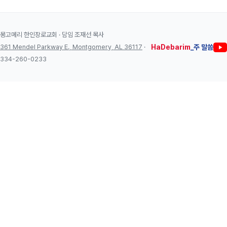
몽고메리 한인장로교회 · 담임 조재선 목사
361 Mendel Parkway E., Montgomery, AL 36117
·
HaDebarim
_주 말씀
334-260-0233