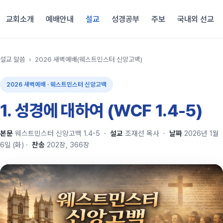
교회소개
예배안내
설교
성경공부
주보
국내외 선교
설교 말씀
›
2026 새벽예배(웨스트민스터 신앙고백)
2026 새벽예배 · 웨스트민스터 신앙고백
1. 성경에 대하여 (WCF 1.4-5)
본문
웨스트민스터 신앙고백 1.4-5
·
설교
조재선 목사
·
날짜
2026년 1월
6일 (화)
·
찬송
202장, 366장