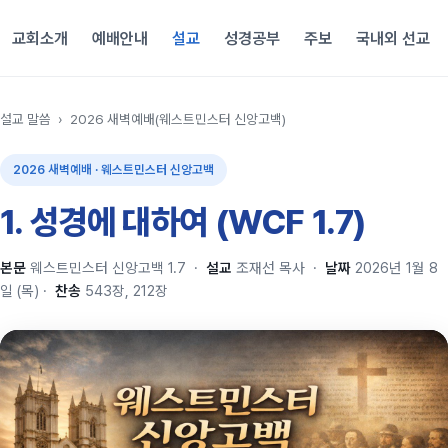
교회소개
예배안내
설교
성경공부
주보
국내외 선교
설교 말씀
›
2026 새벽예배(웨스트민스터 신앙고백)
2026 새벽예배 · 웨스트민스터 신앙고백
1. 성경에 대하여 (WCF 1.7)
본문
웨스트민스터 신앙고백 1.7
·
설교
조재선 목사
·
날짜
2026년 1월 8
일 (목)
·
찬송
543장, 212장