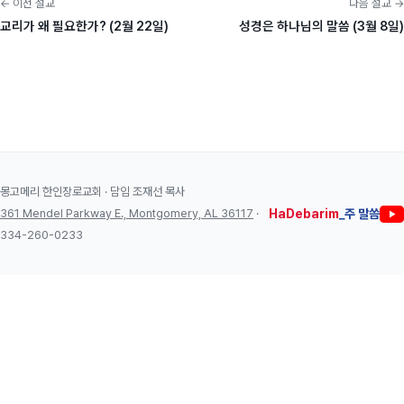
← 이전 설교
다음 설교 →
교리가 왜 필요한가? (2월 22일)
성경은 하나님의 말씀 (3월 8일)
몽고메리 한인장로교회 · 담임 조재선 목사
361 Mendel Parkway E., Montgomery, AL 36117
·
HaDebarim
_주 말씀
334-260-0233