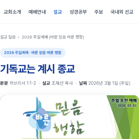
교회소개
예배안내
설교
성경공부
주보
국내외 선교
설교 말씀
›
2026 주일예배 (바른 믿음 바른 행함)
2026 주일예배 · 바른 믿음 바른 행함
기독교는 계시 종교
본문
히브리서 1:1-2
·
설교
조재선 목사
·
날짜
2026년 3월 1일 (주일)