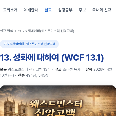
교회소개
예배안내
설교
성경공부
주보
국내외 선교
설교 말씀
›
2026 새벽예배(웨스트민스터 신앙고백)
2026 새벽예배 · 웨스트민스터 신앙고백
13. 성화에 대하여 (WCF 13.1)
본문
웨스트민스터 신앙고백 13.1
·
설교
조재선 목사
·
날짜
2026년 4월
10일 (금)
·
찬송
494장, 545장