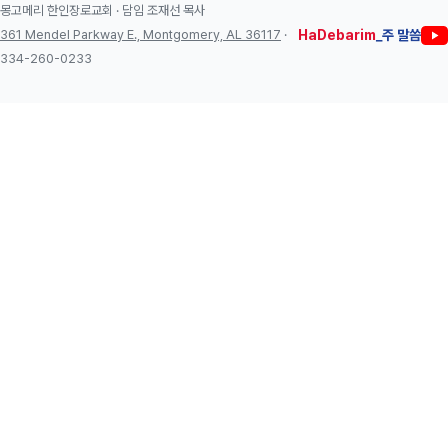
몽고메리 한인장로교회 · 담임 조재선 목사
361 Mendel Parkway E., Montgomery, AL 36117
·
HaDebarim
_주 말씀
334-260-0233