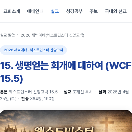
교회소개
예배안내
설교
성경공부
주보
국내외 선교
설교 말씀
›
2026 새벽예배(웨스트민스터 신앙고백)
2026 새벽예배 · 웨스트민스터 신앙고백
15. 생명얻는 회개에 대하여 (WCF
15.5)
본문
웨스트민스터 신앙고백 15.5
·
설교
조재선 목사
·
날짜
2026년 4월
25일 (토)
·
찬송
364장, 190장