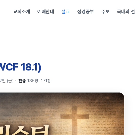
교회소개
예배안내
설교
성경공부
주보
국내외 
CF 18.1)
2일 (금)
·
찬송
135장, 171장