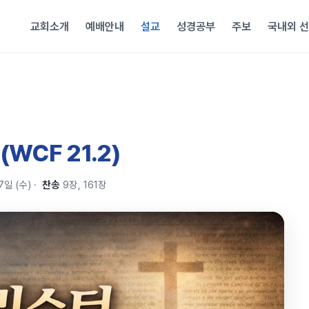
교회소개
예배안내
설교
성경공부
주보
국내외 
WCF 21.2)
7일 (수)
·
찬송
9장, 161장